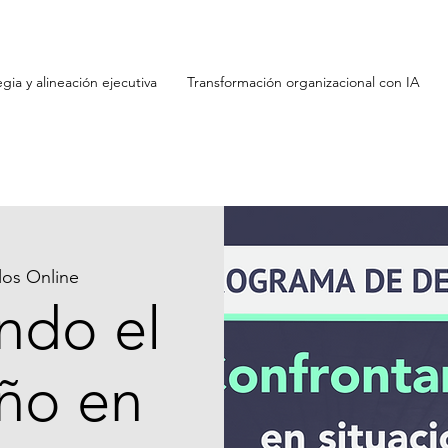
egia y alineación ejecutiva
Transformación organizacional con IA
os Online
ndo el
ño en