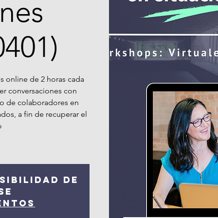
ones
(0401)
 online de 2 horas cada
ener conversaciones con
o de colaboradores en
ados, a fin de recuperar el
o
sibilidad de
se
entos