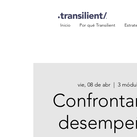
Inicio
Por qué Transilient
Estrat
vie, 08 de abr
  |  
3 módul
Confronta
desempe