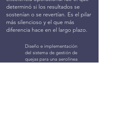
determinó si los resultados se
sostenían o se revertían. Es el pilar
más silencioso y el que más
diferencia hace en el largo plazo.
Diseño e implementación
del sistema de gestión de
quejas para una aerolínea
centroamericana con
tableros operativos por área,
ritmo semanal y mensual, y
un proceso de escalamiento
que redujo el tiempo de
resolución de problemas
operativos de días a horas.
Instalación de la disciplina
de ejecución estratégica en
una aseguradora con KPI's