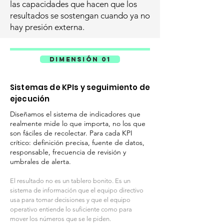
las capacidades que hacen que los
resultados se sostengan cuando ya no
hay presión externa.
DIMENSIÓN 01
Sistemas de KPIs y seguimiento de
ejecución
Diseñamos el sistema de indicadores que
realmente mide lo que importa, no los que
son fáciles de recolectar. Para cada KPI
crítico: definición precisa, fuente de datos,
responsable, frecuencia de revisión y
umbrales de alerta.
El resultado no es un tablero bonito. Es un
sistema de información que el equipo directivo
usa para tomar decisiones y que el equipo
operativo entiende lo suficiente como para
mover los números que se le piden.