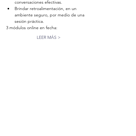
conversaciones efectivas.
Brindar retroalimentación, en un 
ambiente seguro, por medio de una 
sesión práctica.  
3 módulos online en fecha:
LEER MÁS >
Tickets
Entradas agotadas
Tipo de entrada
Retroalimentar para el cambio
Leer más
Precio
US$ 45,00