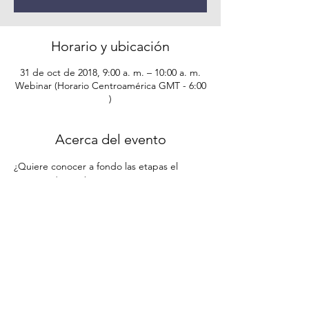
Horario y ubicación
31 de oct de 2018, 9:00 a. m. – 10:00 a. m.
Webinar (Horario Centroamérica GMT - 6:00
)
Acerca del evento
¿Quiere conocer a fondo las etapas el 
proceso de cambio? 
¿Quiere además comprender las fases, sus 
componentes y cómo poder aplicar esto a 
su día a día?
Al utilizar nuestro método innovador, los 
líderes pueden movilizar a sus equipos por 
medio del entendimiento de su situación 
actual y apalancar el proceso con 
herramientas útiles que le permitirán el 